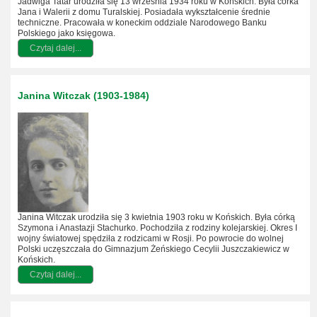
Jadwiga Tatar urodziła się 13 września 1934 roku w Końskich. Była córka
Jana i Walerii z domu Turalskiej. Posiadała wykształcenie średnie
techniczne. Pracowała w koneckim oddziale Narodowego Banku
Polskiego jako księgowa.
Czytaj dalej...
Janina Witczak (1903-1984)
Janina Witczak urodziła się 3 kwietnia 1903 roku w Końskich. Była córką
Szymona i Anastazji Stachurko. Pochodziła z rodziny kolejarskiej. Okres I
wojny światowej spędziła z rodzicami w Rosji. Po powrocie do wolnej
Polski uczęszczała do Gimnazjum Żeńskiego Cecylii Juszczakiewicz w
Końskich.
Czytaj dalej...