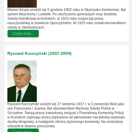
Marian Krupa urodził się 5 grudnia 1902 roku w Skarżysku Kamiennej. Był
synem Wojciecha i Ludwiki. Po ukończeniu gimnazjum oraz średniej
Szkoły Handlowej w Końskich, w 1923 roku rozpoczął pracę
nauczycielską w powiecie Opoczyńskim. W 1925 roku został kierownikiem
szkoły w Skórkowicach.
Czytaj dalej...
Ryszard Kurczyński (1937-2004)
Ryszard Kurczyński urodził się 27 sierpnia 1937 r. w Czerwonej Woli jako
syn Franciszka i Joanny. Był absolwentem Wyższej Szkoły Policji w
Szczytnie. Swoją pracę zawodową związał z Powiatową Komendą Policji
w Końskich zajmując przez piętnaście lat stanowisko naczelnika wydziału
służby drogowej, a następnie oficera dyżurnego komendy. Na emeryturę
odszedł w stopniu porucznika.