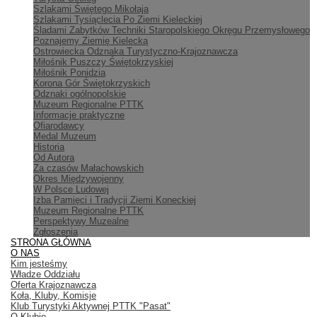
Szlakami Świętego Mikołaja
Szlakami Tysiąclecia Po Ziemi Kieleckiej
Śladami Zabytków Techniki Staropolskiego Okręgu Przemysłowego
Poznajemy Ziemię Kielecką
Ostrowiecka Odznaka Turystyczno-Krajoznawcza
Miłośnik Puszczy Świętokrzyskiej
Miłośnik Ponidzia
Korona Gór Świętokrzyskich
Odznaki ogólnopolskie
Muzeum Regionalne PTTK
Informacje praktyczne
Ofiarodawcy
Medal Muzeum
Historia
Od Autora
Za czasów Małachowskich
Okres Międzywojenny
W Polsce Ludowej
Izba Pamięci i Tradycji Ziemi Koneckiej
Muzeum Regionalne PTTK
Perspektywy Muzealne
Zgłoszenia
STRONA GŁÓWNA
O NAS
Kim jesteśmy
Władze Oddziału
Oferta Krajoznawcza
Koła, Kluby, Komisje
Klub Turystyki Aktywnej PTTK "Pasat"
O Klubie