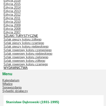
Edycja 2016
Edycja 2015
Edycja 2014
Edycja 2013
Edycja 2012
Edycja 2011
Edycja 2010
Edycja 2009
Edycja 2008
Edycja 2007
SZLAKI TURYSTYCZNE
Szlak pieszy koloru żółtego
Szlak pieszy koloru czarnego
Szlak pieszy koloru niebieskiego
Szlak rowerowy koloru czerwonego
Szlak rowerowy koloru niebieskiego
Szlak rowerowy koloru zielonego
Szlak rowerowy koloru żółtego
Szlak rowerowy koloru czarnego
WYDAWNICTWA
Menu
Kalendarium
Władze
Sprawozdania
Sylwetki działaczy
Stanisław Dąbrowski (1931-1995)