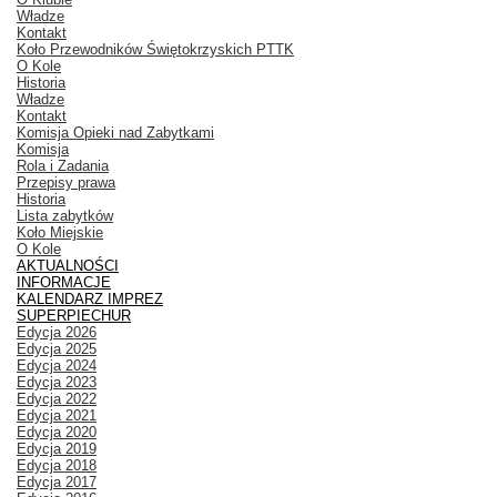
Władze
Kontakt
Koło Przewodników Świętokrzyskich PTTK
O Kole
Historia
Władze
Kontakt
Komisja Opieki nad Zabytkami
Komisja
Rola i Zadania
Przepisy prawa
Historia
Lista zabytków
Koło Miejskie
O Kole
AKTUALNOŚCI
INFORMACJE
KALENDARZ IMPREZ
SUPERPIECHUR
Edycja 2026
Edycja 2025
Edycja 2024
Edycja 2023
Edycja 2022
Edycja 2021
Edycja 2020
Edycja 2019
Edycja 2018
Edycja 2017