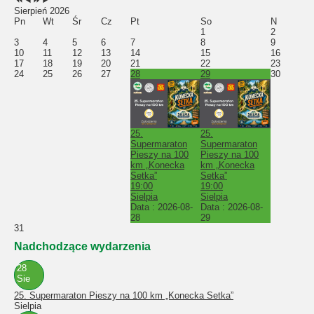
Sierpień 2026
Pn
Wt
Śr
Cz
Pt
So
N
1
2
3
4
5
6
7
8
9
10
11
12
13
14
15
16
17
18
19
20
21
22
23
24
25
26
27
28
29
30
25.
25.
Supermaraton
Supermaraton
Pieszy na 100
Pieszy na 100
km „Konecka
km „Konecka
Setka”
Setka”
19:00
19:00
Sielpia
Sielpia
Data :
2026-08-
Data :
2026-08-
28
29
31
Nadchodzące wydarzenia
28
Sie
25. Supermaraton Pieszy na 100 km „Konecka Setka”
Sielpia