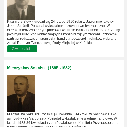
Kazimierz Słowik urodził się 24 lutego 1910 roku w Jaworznie jako syn
Jana i Stefanii. Posiadał wykształcenie zawodowe hydrauliczne. W
okresie międzywojennym pracował w Firmie Bata Chełmek i Bata Czechy
jako hydraulik. Pod koniec wojny na konspiracyjnym zebraniu członków
partii, przedstawicieli rzemiosła, handlu, nauczycieli i rolników wybrany
został Radnym Tymczasowej Rady Miejskiej w Końskich.
Czytaj dalej...
Mieczysław Sokalski (1895 -1982)
Mieczysław Sokalski urodził się 6 kwietnia 1895 roku w Sosnowcu jako
syn Ludwika i Małgorzaty. Posiadał wykształcenie średnie handlowe.
W
latach 1928-36 był sekretarzem Powiatowego Komitetu Przysposobienia
Wojskowego i Wychowania Fizycznego w Końskich.