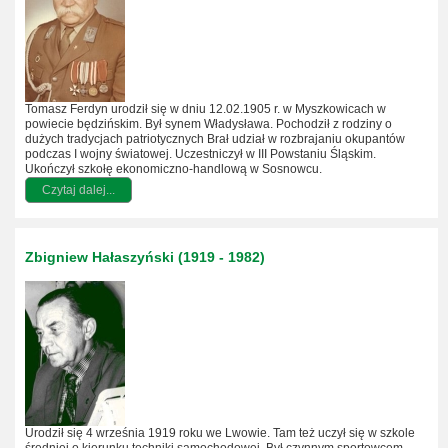
Tomasz Ferdyn urodził się w dniu 12.02.1905 r. w Myszkowicach w
powiecie będzińskim. Był synem Władysława. Pochodził z rodziny o
dużych tradycjach patriotycznych Brał udział w rozbrajaniu okupantów
podczas I wojny światowej. Uczestniczył w III Powstaniu Śląskim.
Ukończył szkołę ekonomiczno-handlową w Sosnowcu.
Czytaj dalej...
Zbigniew Hałaszyński (1919 - 1982)
Urodził się 4 września 1919 roku we Lwowie. Tam też uczył się w szkole
średniej o kierunku techniki samochodowej. Był czynnym sportowcem.