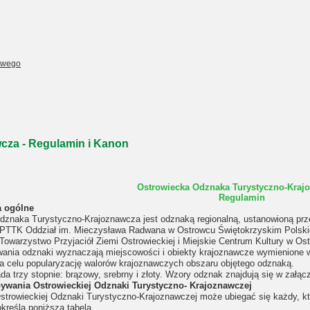
owego
cza - Regulamin i Kanon
Ostrowiecka Odznaka Turystyczno-Kraj
Regulamin
a ogólne
dznaka Turystyczno-Krajoznawcza jest odznaką regionalną, ustanowioną pr
 PTTK Oddział im. Mieczysława Radwana w Ostrowcu Świętokrzyskim Polski
Towarzystwo Przyjaciół Ziemi Ostrowieckiej i Miejskie Centrum Kultury w Os
ania odznaki wyznaczają miejscowości i obiekty krajoznawcze wymienione 
 celu popularyzację walorów krajoznawczych obszaru objętego odznaką.
a trzy stopnie: brązowy, srebrny i złoty. Wzory odznak znajdują się w załąc
bywania Ostrowieckiej Odznaki Turystyczno- Krajoznawczej
strowieckiej Odznaki Turystyczno-Krajoznawczej może ubiegać się każdy, kto
określa poniższa tabela