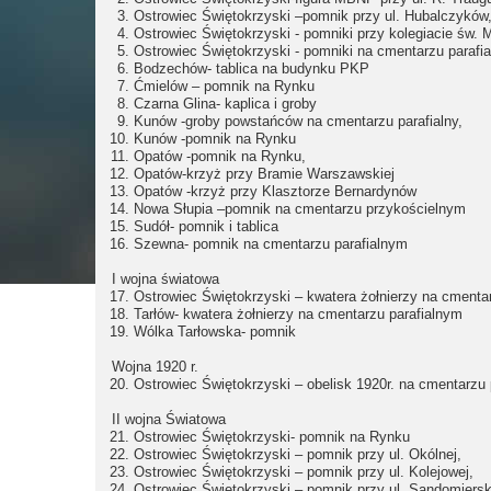
Ostrowiec Świętokrzyski –pomnik przy ul. Hubalczyków
Ostrowiec Świętokrzyski - pomniki przy kolegiacie św. M
Ostrowiec Świętokrzyski - pomniki na cmentarzu paraf
Bodzechów- tablica na budynku PKP
Ćmielów – pomnik na Rynku
Czarna Glina- kaplica i groby
Kunów -groby powstańców na cmentarzu parafialny,
Kunów -pomnik na Rynku
Opatów -pomnik na Rynku,
Opatów-krzyż przy Bramie Warszawskiej
Opatów -krzyż przy Klasztorze Bernardynów
Nowa Słupia –pomnik na cmentarzu przykościelnym
Sudół- pomnik i tablica
Szewna- pomnik na cmentarzu parafialnym
I wojna światowa
Ostrowiec Świętokrzyski – kwatera żołnierzy na cmentar
Tarłów- kwatera żołnierzy na cmentarzu parafialnym
Wólka Tarłowska- pomnik
Wojna 1920 r.
Ostrowiec Świętokrzyski – obelisk 1920r. na cmentarzu 
II wojna Światowa
Ostrowiec Świętokrzyski- pomnik na Rynku
Ostrowiec Świętokrzyski – pomnik przy ul. Okólnej,
Ostrowiec Świętokrzyski – pomnik przy ul. Kolejowej,
Ostrowiec Świętokrzyski – pomnik przy ul. Sandomierski