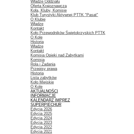
Władze Oddziału
Oferta Krajoznawcza
Koła, Kluby, Komisje
Klub Turystyki Aktywnej PTTK "Pasat"
O Klubie
Władze
Kontakt
Koło Przewodników Świętokrzyskich PTTK
O Kole
Historia
Władze
Kontakt
Komisja Opieki nad Zabytkami
Komisja
Rola i Zadania
Przepisy prawa
Historia
Lista zabytków
Koło Miejskie
O Kole
AKTUALNOŚCI
INFORMACJE
KALENDARZ IMPREZ
SUPERPIECHUR
Edycja 2026
Edycja 2025
Edycja 2024
Edycja 2023
Edycja 2022
Edycja 2021