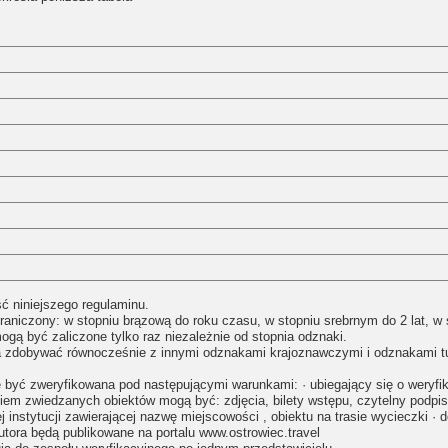
ć niniejszego regulaminu.
aniczony: w stopniu brązową do roku czasu, w stopniu srebrnym do 2 lat, w s
ogą być zaliczone tylko raz niezależnie od stopnia odznaki.
zdobywać równocześnie z innymi odznakami krajoznawczymi i odznakami tur
yć zweryfikowana pod następującymi warunkami: · ubiegający się o weryfika
iem zwiedzanych obiektów mogą być: zdjęcia, bilety wstępu, czytelny podpis
 instytucji zawierającej nazwę miejscowości , obiektu na trasie wycieczki · d
tora będą publikowane na portalu www.ostrowiec.travel