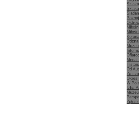
Szlaka
Szlaka
Śladam
Poznaj
Ostrow
Miłośn
Miłośn
Korona
Odznak
Muzeu
Inform
Ofiaro
Medal
Histori
Od Aut
Za cz
Okres
W Pol
Izba P
Muzeu
Persp
Zgłosz