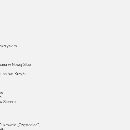
okrzyskim
ana w Nowej Słupi
j na św. Krzyżu
ie
h
w Siennie
Cukrownia „Częstocice”,
tta,