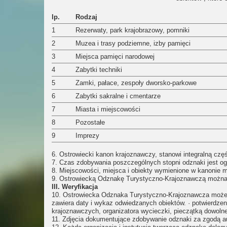
lp.
Rodzaj
1
Rezerwaty, park krajobrazowy, pomniki
2
Muzea i trasy podziemne, izby pamięci
3
Miejsca pamięci narodowej
4
Zabytki techniki
5
Zamki, pałace, zespoły dworsko-parkowe
6
Zabytki sakralne i cmentarze
7
Miasta i miejscowości
8
Pozostałe
9
Imprezy
6. Ostrowiecki kanon krajoznawczy, stanowi integralną częś
7. Czas zdobywania poszczególnych stopni odznaki jest ogr
8. Miejscowości, miejsca i obiekty wymienione w kanonie m
9. Ostrowiecką Odznakę Turystyczno-Krajoznawczą można 
III. Weryfikacja
10. Ostrowiecka Odznaka Turystyczno-Krajoznawcza może b
zawiera daty i wykaz odwiedzanych obiektów. · potwierdzen
krajoznawczych, organizatora wycieczki, pieczątką dowolnej
11. Zdjęcia dokumentujące zdobywanie odznaki za zgodą au