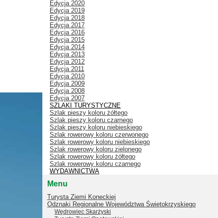
Edycja 2020
Edycja 2019
Edycja 2018
Edycja 2017
Edycja 2016
Edycja 2015
Edycja 2014
Edycja 2013
Edycja 2012
Edycja 2011
Edycja 2010
Edycja 2009
Edycja 2008
Edycja 2007
SZLAKI TURYSTYCZNE
Szlak pieszy koloru żółtego
Szlak pieszy koloru czarnego
Szlak pieszy koloru niebieskiego
Szlak rowerowy koloru czerwonego
Szlak rowerowy koloru niebieskiego
Szlak rowerowy koloru zielonego
Szlak rowerowy koloru żółtego
Szlak rowerowy koloru czarnego
WYDAWNICTWA
Menu
Turysta Ziemi Koneckiej
Odznaki Regionalne Województwa Świętokrzyskiego
Wędrowiec Skarżyski