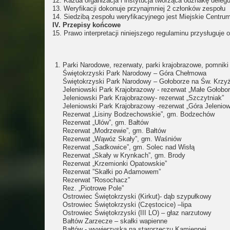
12. Każda organizacja i instytucja tworząca odznakę deleg
13. Weryfikacji dokonuje przynajmniej 2 członków zespołu
14. Siedzibą zespołu weryfikacyjnego jest Miejskie Centru
IV. Przepisy końcowe
15. Prawo interpretacji niniejszego regulaminu przysługuj
Parki Narodowe, rezerwaty, parki krajobrazowe, pomniki
Świętokrzyski Park Narodowy – Góra Chełmowa
Świętokrzyski Park Narodowy – Gołoborze na Św. Krzyż
Jeleniowski Park Krajobrazowy - rezerwat „Małe Gołobor
Jeleniowski Park Krajobrazowy- rezerwat „Szczytniak”
Jeleniowski Park Krajobrazowy -rezerwat „Góra Jelenio
Rezerwat „Lisiny Bodzechowskie”, gm. Bodzechów
Rezerwat „Ulów”, gm. Bałtów
Rezerwat „Modrzewie”, gm. Bałtów
Rezerwat „Wąwóz Skały”, gm. Waśniów
Rezerwat „Sadkowice”, gm. Solec nad Wisłą
Rezerwat „Skały w Krynkach”, gm. Brody
Rezerwat „Krzemionki Opatowskie”
Rezerwat ”Skałki po Adamowem”
Rezerwat ”Rosochacz”
Rez. „Piotrowe Pole”
Ostrowiec Świętokrzyski (Kirkut)- dąb szypułkowy
Ostrowiec Świętokrzyski (Częstocice) –lipa
Ostrowiec Świętokrzyski (III LO) – głaz narzutowy
Bałtów Zarzecze – skałki wapienne
Bałtów - wywierzyska na starorzeczu Kamiennej