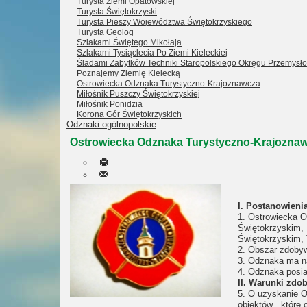
Turysta Ziemi Opatowskiej
Turysta Świętokrzyski
Turysta Pieszy Województwa Świętokrzyskiego
Turysta Geolog
Szlakami Świętego Mikołaja
Szlakami Tysiąclecia Po Ziemi Kieleckiej
Śladami Zabytków Techniki Staropolskiego Okręgu Przemysł
Poznajemy Ziemię Kielecką
Ostrowiecka Odznaka Turystyczno-Krajoznawcza
Miłośnik Puszczy Świętokrzyskiej
Miłośnik Ponidzia
Korona Gór Świętokrzyskich
Odznaki ogólnopolskie
Ostrowiecka Odznaka Turystyczno-Krajoznaw
I. Postanowieni
1. Ostrowiecka O
Świętokrzyskim,
Świętokrzyskim, 
2. Obszar zdobyw
3. Odznaka ma na
4. Odznaka posiad
II. Warunki zdo
5. O uzyskanie O
obiektów , które 