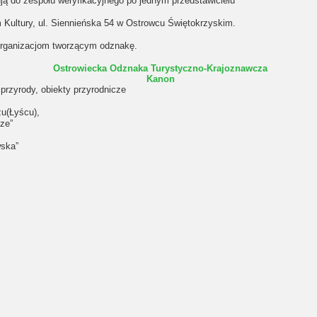
ują do zespołu weryfikacyjnego po jednym przedstawicielu
m Kultury, ul. Siennieńska 54 w Ostrowcu Świętokrzyskim.
e organizacjom tworzącym odznakę.
Ostrowiecka Odznaka Turystyczno-Krajoznawcza
Kanon
 przyrody, obiekty przyrodnicze
u(Łyścu),
ze”
wska”