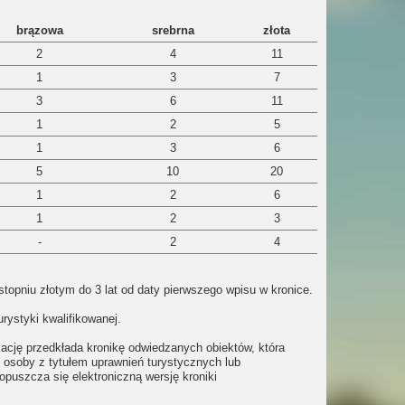
brązowa
srebrna
złota
2
4
11
1
3
7
3
6
11
1
2
5
1
3
6
5
10
20
1
2
6
1
2
3
-
2
4
topniu złotym do 3 lat od daty pierwszego wpisu w kronice.
ystyki kwalifikowanej.
cję przedkłada kronikę odwiedzanych obiektów, która
 osoby z tytułem uprawnień turystycznych lub
opuszcza się elektroniczną wersję kroniki