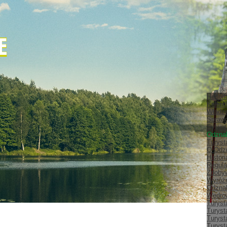
Histor
Kalend
Władz
Spraw
Sylwet
Odznak
Turyst
O Odz
Histor
Regula
Zdobyw
Wyróżn
Odznak
Wędrow
Turyst
Turyst
Turyst
Turyst