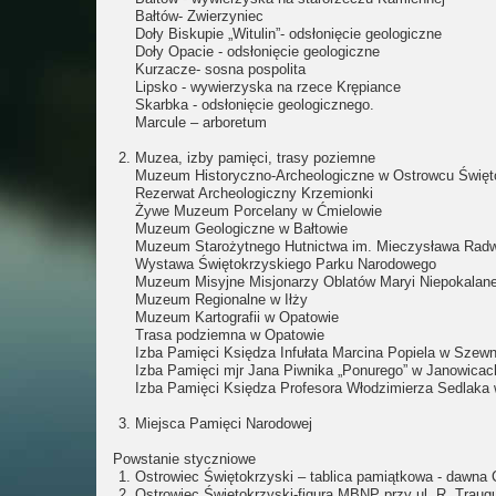
Bałtów- Zwierzyniec
Doły Biskupie „Witulin”- odsłonięcie geologiczne
Doły Opacie - odsłonięcie geologiczne
Kurzacze- sosna pospolita
Lipsko - wywierzyska na rzece Krępiance
Skarbka - odsłonięcie geologicznego.
Marcule – arboretum
Muzea, izby pamięci, trasy poziemne
Muzeum Historyczno-Archeologiczne w Ostrowcu Święt
Rezerwat Archeologiczny Krzemionki
Żywe Muzeum Porcelany w Ćmielowie
Muzeum Geologiczne w Bałtowie
Muzeum Starożytnego Hutnictwa im. Mieczysława Radw
Wystawa Świętokrzyskiego Parku Narodowego
Muzeum Misyjne Misjonarzy Oblatów Maryi Niepokalane
Muzeum Regionalne w Iłży
Muzeum Kartografii w Opatowie
Trasa podziemna w Opatowie
Izba Pamięci Księdza Infułata Marcina Popiela w Szewn
Izba Pamięci mjr Jana Piwnika „Ponurego” w Janowicac
Izba Pamięci Księdza Profesora Włodzimierza Sedlaka 
Miejsca Pamięci Narodowej
Powstanie styczniowe
Ostrowiec Świętokrzyski – tablica pamiątkowa - dawna 
Ostrowiec Świętokrzyski-figura MBNP przy ul. R. Traugu