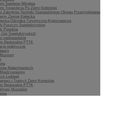
mi Świętego Mikołaja
mi Tysiąclecia Po Ziemi Kieleckiej
i Zabytków Techniki Staropolskiego Okręgu Przemysłowego
emy Ziemię Kielecką
iecka Odznaka Turystyczno-Krajoznawcza
ik Puszczy Świętokrzyskiej
ik Ponidzia
 Gór Świętokrzyskich
i ogólnopolskie
m Regionalne PTTK
acje praktyczne
dawcy
 Muzeum
a
ora
asów Małachowskich
 Międzywojenny
sce Ludowej
amięci i Tradycji Ziemi Koneckiej
m Regionalne PTTK
ektywy Muzealne
enia