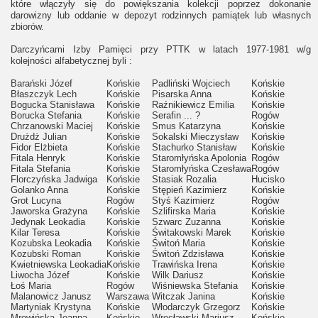
które włączyły się do powiększania kolekcji poprzez dokonanie
darowizny lub oddanie w depozyt rodzinnych pamiątek lub własnych
zbiorów.
Darczyńcami Izby Pamięci przy PTTK w latach 1977-1981 w/g
kolejności alfabetycznej byli :
Barański Józef
Końskie
Padliński Wojciech
Końskie
Błaszczyk Lech
Końskie
Pisarska Anna
Końskie
Bogucka Stanisława
Końskie
Raźnikiewicz Emilia
Końskie
Borucka Stefania
Końskie
Serafin ... ?
Rogów
Chrzanowski Maciej
Końskie
Smus Katarzyna
Końskie
Drużdż Julian
Końskie
Sokalski Mieczysław
Końskie
Fidor Elżbieta
Końskie
Stachurko Stanisław
Końskie
Fitala Henryk
Końskie
Staromłyńska Apolonia
Rogów
Fitala Stefania
Końskie
Staromłyńska Czesława
Rogów
Florczyńska Jadwiga
Końskie
Stasiak Rozalia
Hucisko
Golanko Anna
Końskie
Stępień Kazimierz
Końskie
Grot Lucyna
Rogów
Styś Kazimierz
Rogów
Jaworska Grażyna
Końskie
Szlifirska Maria
Końskie
Jedynak Leokadia
Końskie
Szwarc Zuzanna
Końskie
Kilar Teresa
Końskie
Świtakowski Marek
Końskie
Kozubska Leokadia
Końskie
Świtoń Maria
Końskie
Kozubski Roman
Końskie
Świtoń Zdzisława
Końskie
Kwietniewska Leokadia
Końskie
Trawińska Irena
Końskie
Liwocha Józef
Końskie
Wilk Dariusz
Końskie
Łoś Maria
Rogów
Wiśniewska Stefania
Końskie
Malanowicz Janusz
Warszawa
Witczak Janina
Końskie
Martyniak Krystyna
Końskie
Włodarczyk Grzegorz
Końskie
Mrowińska Joanna
Końskie
Wrocławski Mariusz
Końskie