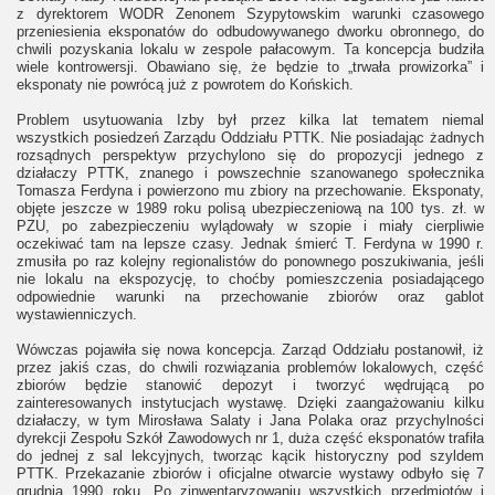
z dyrektorem WODR Zenonem Szypytowskim warunki czasowego
przeniesienia eksponatów do odbudowywanego dworku obronnego, do
chwili pozyskania lokalu w zespole pałacowym. Ta koncepcja budziła
wiele kontrowersji. Obawiano się, że będzie to „trwała prowizorka” i
eksponaty nie powrócą już z powrotem do Końskich.
Problem usytuowania Izby był przez kilka lat tematem niemal
wszystkich posiedzeń Zarządu Oddziału PTTK. Nie posiadając żadnych
rozsądnych perspektyw przychylono się do propozycji jednego z
działaczy PTTK, znanego i powszechnie szanowanego społecznika
Tomasza Ferdyna i powierzono mu zbiory na przechowanie. Eksponaty,
objęte jeszcze w 1989 roku polisą ubezpieczeniową na 100 tys. zł. w
PZU, po zabezpieczeniu wylądowały w szopie i miały cierpliwie
oczekiwać tam na lepsze czasy. Jednak śmierć T. Ferdyna w 1990 r.
zmusiła po raz kolejny regionalistów do ponownego poszukiwania, jeśli
nie lokalu na ekspozycję, to choćby pomieszczenia posiadającego
odpowiednie warunki na przechowanie zbiorów oraz gablot
wystawienniczych.
Wówczas pojawiła się nowa koncepcja. Zarząd Oddziału postanowił, iż
przez jakiś czas, do chwili rozwiązania problemów lokalowych, część
zbiorów będzie stanowić depozyt i tworzyć wędrującą po
zainteresowanych instytucjach wystawę. Dzięki zaangażowaniu kilku
działaczy, w tym Mirosława Salaty i Jana Polaka oraz przychylności
dyrekcji Zespołu Szkół Zawodowych nr 1, duża część eksponatów trafiła
do jednej z sal lekcyjnych, tworząc kącik historyczny pod szyldem
PTTK. Przekazanie zbiorów i oficjalne otwarcie wystawy odbyło się 7
grudnia 1990 roku. Po zinwentaryzowaniu wszystkich przedmiotów i