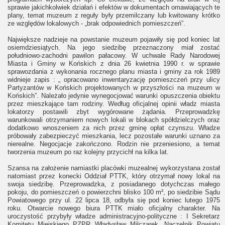
sprawie jakichkolwiek działań i efektów w dokumentach omawiających te
plany, temat muzeum z reguły były przemilczany lub kwitowany krótko
ze względów lokalowych - „brak odpowiednich pomieszczeń”.
Największe nadzieje na powstanie muzeum pojawiły się pod koniec lat
osiemdziesiątych. Na jego siedzibę przeznaczony miał zostać
południowo-zachodni pawilon pałacowy. W uchwale Rady Narodowej
Miasta i Gminy w Końskich z dnia 26 kwietnia 1990 r. w sprawie
sprawozdania z wykonania rocznego planu miasta i gminy za rok 1989
widnieje zapis : „ opracowano inwentaryzację pomieszczeń przy ulicy
Partyzantów w Końskich projektowanych w przyszłości na muzeum w
Końskich”. Należało jedynie wynegocjować warunki opuszczenia obiektu
przez mieszkające tam rodziny. Według oficjalnej opinii władz miasta
lokatorzy postawili zbyt wygórowane żądania. Przeprowadzkę
warunkowali otrzymaniem nowych lokali w blokach spółdzielczych oraz
dodatkowo wnoszeniem za nich przez gminę opłat czynszu. Władze
próbowały zabezpieczyć mieszkania, lecz pozostałe warunki uznano za
nierealne. Negocjacje zakończono. Rodzin nie przeniesiono, a temat
tworzenia muzeum po raz kolejny przycichł na kilka lat.
Szansa na założenie namiastki placówki muzealnej wykorzystana został
natomiast przez konecki Oddział PTTK, który otrzymał nowy lokal na
swoja siedzibę. Przeprowadzka, z posiadanego dotychczas małego
pokoju, do pomieszczeń o powierzchni blisko 100 m², po siedzibie Sądu
Powiatowego przy ul. 22 lipca 18, odbyła się pod koniec lutego 1975
roku. Otwarcie nowego biura PTTK miało oficjalny charakter. Na
uroczystość przybyły władze administracyjno-polityczne : I Sekretarz
Komitetu Miejskiego PZPR Władysław Milczarek, Naczelnik Powiatu