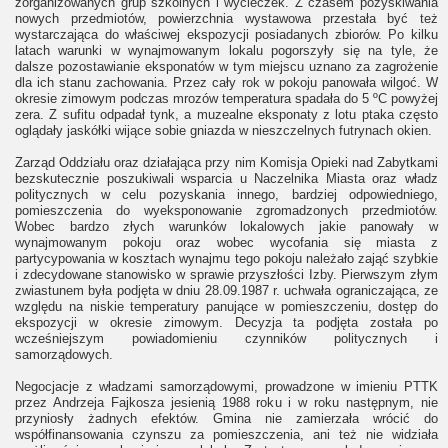
zorganizowanych grup szkolnych i wycieczek. Z czasem pozyskiwania
nowych przedmiotów, powierzchnia wystawowa przestała być też
wystarczająca do właściwej ekspozycji posiadanych zbiorów. Po kilku
latach warunki w wynajmowanym lokalu pogorszyły się na tyle, że
dalsze pozostawianie eksponatów w tym miejscu uznano za zagrożenie
dla ich stanu zachowania. Przez cały rok w pokoju panowała wilgoć. W
okresie zimowym podczas mrozów temperatura spadała do 5 ºC powyżej
zera. Z sufitu odpadał tynk, a muzealne eksponaty z lotu ptaka często
oglądały jaskółki wijące sobie gniazda w nieszczelnych futrynach okien.
Zarząd Oddziału oraz działająca przy nim Komisja Opieki nad Zabytkami
bezskutecznie poszukiwali wsparcia u Naczelnika Miasta oraz władz
politycznych w celu pozyskania innego, bardziej odpowiedniego,
pomieszczenia do wyeksponowanie zgromadzonych przedmiotów.
Wobec bardzo złych warunków lokalowych jakie panowały w
wynajmowanym pokoju oraz wobec wycofania się miasta z
partycypowania w kosztach wynajmu tego pokoju należało zająć szybkie
i zdecydowane stanowisko w sprawie przyszłości Izby. Pierwszym złym
zwiastunem była podjęta w dniu 28.09.1987 r. uchwała ograniczająca, ze
względu na niskie temperatury panujące w pomieszczeniu, dostęp do
ekspozycji w okresie zimowym. Decyzja ta podjęta została po
wcześniejszym powiadomieniu czynników politycznych i
samorządowych.
Negocjacje z władzami samorządowymi, prowadzone w imieniu PTTK
przez Andrzeja Fajkosza jesienią 1988 roku i w roku następnym, nie
przyniosły żadnych efektów. Gmina nie zamierzała wrócić do
współfinansowania czynszu za pomieszczenia, ani też nie widziała