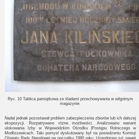
Ryc. 10 Tablica pamiątkowa ze śladami przechowywania w wilgotnym
magazynie.
Nadal jednak pozostawał problem zabezpieczenia zbiorów lub ich dalszej
ekspozycji. Rozpatrywano różne możliwości. Analizowano wariant
ulokowania Izby w Wojewódzkim Ośrodku |Postępu Rolniczego w
Modliszewicach. Taki pomysł dyskutowany był na posiedzeniu Komisji
Oświaty Rady Narodowej na początku 1990 roku. Uzgodniono już nawet