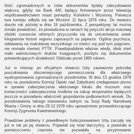
Ilość zgromadzonych w Izbie dokumentów byłaby zdecydowanie
większa, gdyby nie Bank 440, będący firmowanym przez telewizję
współzawodnictwem miast pomiędzy Końskimi i Wrześnią. Pierwsza
tura turnieju odbyła się we Wrześni 11 lipca 1976 roku. Do rewanżu
doszło rok później w dniu 16 października. Z perspektywy lat można
śmiało powiedzieć, że prowadzona w ramach tej potyczki akcja masowej
zbiórki surowców wtórnych przyczyniła się do unicestwienia setek
kilogramów historii regionu zapisanych na papierze. Ogólna psychoza,
oddawania na makulaturę wszystkiego co mieści się pod tym pojęciem,
nie ominęła również PTTK. Prawdopodobnie właśnie wtedy, obok stert
mało wartościowych druków księgowych, pozbyto się dokumentów
potwierdzających działalność Oddziału przed 1965 rokiem.
Już w miesiąc po oficjalnym otwarciu Izby zauważono potrzebę
poszukiwania obszerniejszego pomieszczenia dla właściwego
wyeksponowania zgromadzonych przedmiotów. W dniu 13 grudnia 1978
roku na posiedzeniu Komisji Opieki nad Zabytkami zredagowano pismo
w sprawie zabezpieczenia właściwego lokalu dla muzeum oraz
konieczności zabezpieczenia środków na zakup eksponatów będących
jeszcze w posiadaniu właścicieli gospodarstw podkoneckich wiosek. Do
przedstawienia takiego stanowiska radnym na Sesji Rady Narodowej
Miasta i Gminy w dniu 29.12.1978 roku upoważniono przewodniczącego
Komisji Zygmunta Kwietniewskiego.
Prawdziwe problemy z prawidłowym funkcjonowaniem Izby zaczęły się
już w rok po jej otwarciu. Pojawiali się nowi darczyńcy, a powstała w
pomieszczeniu ciasnota nie pozwalała na przyjmowanie