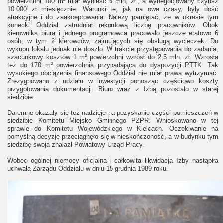
powierzchni 100 m² miał wynieść 6 mln. zł., a wynegocjowany czynsz
10.000 zł miesięcznie. Warunki te, jak na owe czasy, były dość
atrakcyjne i do zaakceptowania. Należy pamiętać, że w okresie tym
konecki Oddział zatrudniał rekordową liczbę pracowników. Obok
kierownika biura i jednego programowca pracowało jeszcze etatowo 6
osób, w tym 2 kierowców, zajmujących się obsługą wycieczek. Do
wykupu lokalu jednak nie doszło. W trakcie przystępowania do zadania,
szacunkowy kosztów 1 m² powierzchni wzrósł do 2,5 mln. zł. Wzrosła
też do 170 m² powierzchnia przypadająca do dyspozycji PTTK. Tak
wysokiego obciążenia finansowego Oddział nie miał prawa wytrzymać.
Zrezygnowano z udziału w inwestycji ponosząc częściowo koszty
przygotowania dokumentacji. Biuro wraz z Izbą pozostało w starej
siedzibie.
Daremne okazały się też nadzieje na pozyskanie części pomieszczeń w
siedzibie Komitetu Miejsko Gminnego PZPR. Wnioskowano w tej
sprawie do Komitetu Wojewódzkiego w Kielcach. Oczekiwanie na
pomyślną decyzję przeciągnęło się w nieskończoność, a w budynku tym
siedzibę swoja znalazł Powiatowy Urząd Pracy.
Wobec ogólnej niemocy oficjalna i całkowita likwidacja Izby nastąpiła
uchwałą Zarządu Oddziału w dniu 15 grudnia 1989 roku.