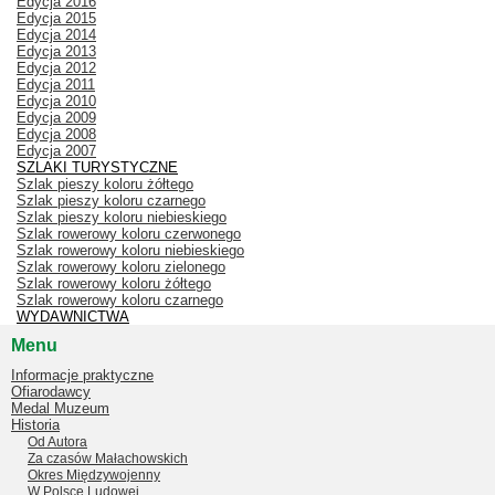
Edycja 2016
Edycja 2015
Edycja 2014
Edycja 2013
Edycja 2012
Edycja 2011
Edycja 2010
Edycja 2009
Edycja 2008
Edycja 2007
SZLAKI TURYSTYCZNE
Szlak pieszy koloru żółtego
Szlak pieszy koloru czarnego
Szlak pieszy koloru niebieskiego
Szlak rowerowy koloru czerwonego
Szlak rowerowy koloru niebieskiego
Szlak rowerowy koloru zielonego
Szlak rowerowy koloru żółtego
Szlak rowerowy koloru czarnego
WYDAWNICTWA
Menu
Informacje praktyczne
Ofiarodawcy
Medal Muzeum
Historia
Od Autora
Za czasów Małachowskich
Okres Międzywojenny
W Polsce Ludowej