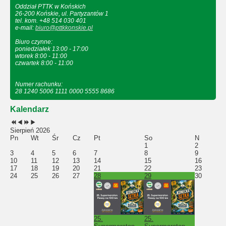
Oddział PTTK w Końskich
26-200 Końskie, ul. Partyzantów 1
tel. kom. +48 514 030 401
e-mail:
biuro@pttkkonskie.pl
Biuro czynne:
poniedziałek 13:00 - 17:00
wtorek 8:00 - 11:00
czwartek 8:00 - 11:00
Numer rachunku:
28 1240 5006 1111 0000 5555 8686
Kalendarz
Sierpień 2026
Pn
Wt
Śr
Cz
Pt
So
N
1
2
3
4
5
6
7
8
9
10
11
12
13
14
15
16
17
18
19
20
21
22
23
24
25
26
27
28
29
30
25.
25.