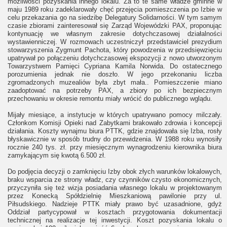
możliwości pozyskania innego lokalu. Za to te same władze gminne w
maju 1989 roku zadeklarowały chęć przejęcia pomieszczenia po Izbie w
celu przekazania go na siedzibę Delegatury Solidarności. W tym samym
czasie zbiorami zainteresował się Zarząd Wojewódzki PAX, proponując
kontynuację we własnym zakresie dotychczasowej działalności
wystawienniczej. W rozmowach uczestniczył przedstawiciel prezydium
stowarzyszenia Zygmunt Pachota, który powodzenia w przedsięwzięciu
upatrywał po połączeniu dotychczasowej ekspozycji z nowo utworzonym
Towarzystwem Pamięci Cypriana Kamila Norwida. Do ostatecznego
porozumienia jednak nie doszło. W jego przekonaniu liczba
zgromadzonych muzealiów była zbyt mała.. Pomieszczenie miano
zaadoptować na potrzeby PAX, a zbiory po ich bezpiecznym
przechowaniu w okresie remontu miały wrócić do publicznego wglądu.
Mijały miesiące, a instytucje w których upatrywano pomocy milczały.
Członkom Komisji Opieki nad Zabytkami brakowało zdrowia i koncepcji
działania. Koszty wynajmu biura PTTK, gdzie znajdowała się Izba, rosły
błyskawicznie w sposób trudny do przewidzenia. W 1988 roku wynosiły
rocznie 240 tys. zł. przy miesięcznym wynagrodzeniu kierownika biura
zamykającym się kwotą 6.500 zł.
Do podjęcia decyzji o zamknięciu Izby obok złych warunków lokalowych,
braku wsparcia ze strony władz, czy czynników czysto ekonomicznych,
przyczyniła się też wizja posiadania własnego lokalu w projektowanym
przez Konecką Spółdzielnię Mieszkaniową pawilonie przy ul.
Piłsudskiego. Nadzieje PTTK miały prawo być uzasadnione, gdyż
Oddział partycypował w kosztach przygotowania dokumentacji
technicznej na realizacje tej inwestycji. Koszt pozyskania lokalu o