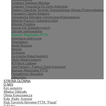
Szlakami Świętego Mikołaja
Szlakami Tysiąclecia Po Ziemi Kieleckiej
Śladami Zabytków Techniki Staropolskiego Okręgu Przemysłowego
Poznajemy Ziemię Kielecką
Ostrowiecka Odznaka Turystyczno-Krajoznawcza
Miłośnik Puszczy Świętokrzyskiej
Miłośnik Ponidzia
Korona Gór Świętokrzyskich
Odznaki ogólnopolskie
Muzeum Regionalne PTTK
Informacje praktyczne
Ofiarodawcy
Medal Muzeum
Historia
Od Autora
Za czasów Małachowskich
Okres Międzywojenny
W Polsce Ludowej
Izba Pamięci i Tradycji Ziemi Koneckiej
Muzeum Regionalne PTTK
Perspektywy Muzealne
Zgłoszenia
STRONA GŁÓWNA
O NAS
Kim jesteśmy
Władze Oddziału
Oferta Krajoznawcza
Koła, Kluby, Komisje
Klub Turystyki Aktywnej PTTK "Pasat"
O Klubie