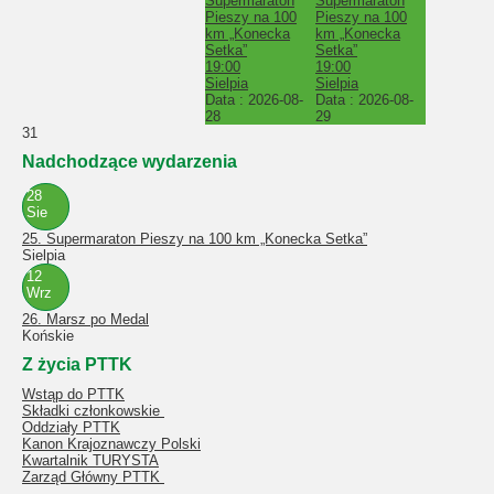
Supermaraton
Supermaraton
Pieszy na 100
Pieszy na 100
km „Konecka
km „Konecka
Setka”
Setka”
19:00
19:00
Sielpia
Sielpia
Data :
2026-08-
Data :
2026-08-
28
29
31
Nadchodzące wydarzenia
28
Sie
25. Supermaraton Pieszy na 100 km „Konecka Setka”
Sielpia
12
Wrz
26. Marsz po Medal
Końskie
Z życia PTTK
Wstąp do PTTK
Składki członkowskie
Oddziały PTTK
Kanon Krajoznawczy Polski
Kwartalnik TURYSTA
Zarząd Główny PTTK