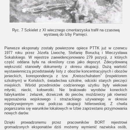
Ryc. 7 Szkielet z XI wiecznego cmentarzyska trafił na czasową
wystawą do Izby Pamięci.
Pierwsze eksponaty zostały powierzone opiece PTTK już w czerwcu
1977 roku przez Józefa Liwochę, Stefanię Borucką i Mieczysława
Sokalskiego. W rejestrze zaewidencjonowano 279 pozycji, z których
część oddana była na określony czas jako depozyt. Zdecydowaną
większość stanowiły dokumenty z okresu okupacji. Dużą wartość
wystawienniczą przedstawiały listy z obozów koncentracyjnych i obozów
jenieckich, korespondencja z tzw. „Kreisschulratem” (inspektorem
szkolnym) w Końskich, świadectwa szkolne, odciski starych pieczęci
miejskich. Wśród przedmiotów codziennego użytku były wiekowe
młynki, niecki, kołowrotki. Nie brakowało wyrobów koneckich
fabrykantów : żelazek, drzwiczek do pieców, moździerzy jak również
wyposażenia wojskowego i strażackiego używanego w okresie
międzywojennym oraz podczas okupacji hitlerowskiej. Z chwila
pogarszania się warunków lokalowych w Izbie zaprzestano przyjmowania
nowych darów.
Dzięki prowadzonemu przez pracowników BORT rejestrowi
gromadzonych eksponatów dziś możemy wymienić nazwiska osób,