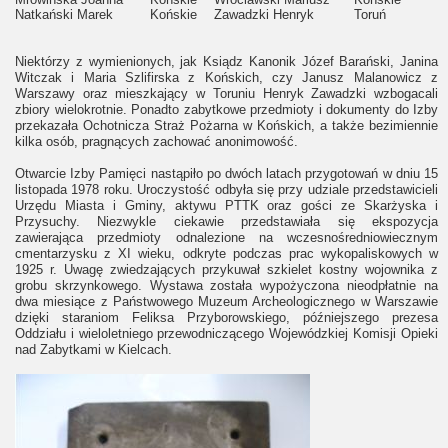
Natkański Marek
Końskie
Zawadzki Henryk
Toruń
Niektórzy z wymienionych, jak Ksiądz Kanonik Józef Barański, Janina
Witczak i Maria Szlifirska z Końskich, czy Janusz Malanowicz z
Warszawy oraz mieszkający w Toruniu Henryk Zawadzki wzbogacali
zbiory wielokrotnie. Ponadto zabytkowe przedmioty i dokumenty do Izby
przekazała Ochotnicza Straż Pożarna w Końskich, a także bezimiennie
kilka osób, pragnących zachować anonimowość.
Otwarcie Izby Pamięci nastąpiło po dwóch latach przygotowań w dniu 15
listopada 1978 roku. Uroczystość odbyła się przy udziale przedstawicieli
Urzędu Miasta i Gminy, aktywu PTTK oraz gości ze Skarżyska i
Przysuchy. Niezwykle ciekawie przedstawiała się ekspozycja
zawierająca przedmioty odnalezione na wczesnośredniowiecznym
cmentarzysku z XI wieku, odkryte podczas prac wykopaliskowych w
1925 r. Uwagę zwiedzających przykuwał szkielet kostny wojownika z
grobu skrzynkowego. Wystawa została wypożyczona nieodpłatnie na
dwa miesiące z Państwowego Muzeum Archeologicznego w Warszawie
dzięki staraniom Feliksa Przyborowskiego, późniejszego prezesa
Oddziału i wieloletniego przewodniczącego Wojewódzkiej Komisji Opieki
nad Zabytkami w Kielcach.