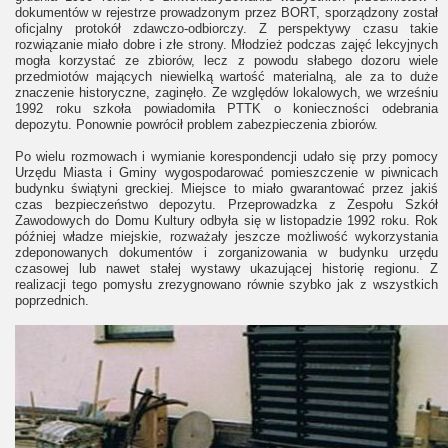
dokumentów w rejestrze prowadzonym przez BORT, sporządzony został
oficjalny protokół zdawczo-odbiorczy. Z perspektywy czasu takie
rozwiązanie miało dobre i złe strony. Młodzież podczas zajęć lekcyjnych
mogła korzystać ze zbiorów, lecz z powodu słabego dozoru wiele
przedmiotów mających niewielką wartość materialną, ale za to duże
znaczenie historyczne, zaginęło. Ze względów lokalowych, we wrześniu
1992 roku szkoła powiadomiła PTTK o konieczności odebrania
depozytu. Ponownie powrócił problem zabezpieczenia zbiorów.
Po wielu rozmowach i wymianie korespondencji udało się przy pomocy
Urzędu Miasta i Gminy wygospodarować pomieszczenie w piwnicach
budynku świątyni greckiej. Miejsce to miało gwarantować przez jakiś
czas bezpieczeństwo depozytu. Przeprowadzka z Zespołu Szkół
Zawodowych do Domu Kultury odbyła się w listopadzie 1992 roku. Rok
później władze miejskie, rozważały jeszcze możliwość wykorzystania
zdeponowanych dokumentów i zorganizowania w budynku urzędu
czasowej lub nawet stałej wystawy ukazującej historię regionu. Z
realizacji tego pomysłu zrezygnowano równie szybko jak z wszystkich
poprzednich.