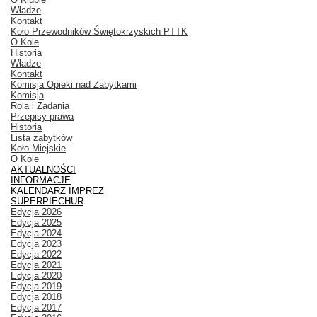
Władze
Kontakt
Koło Przewodników Świętokrzyskich PTTK
O Kole
Historia
Władze
Kontakt
Komisja Opieki nad Zabytkami
Komisja
Rola i Zadania
Przepisy prawa
Historia
Lista zabytków
Koło Miejskie
O Kole
AKTUALNOŚCI
INFORMACJE
KALENDARZ IMPREZ
SUPERPIECHUR
Edycja 2026
Edycja 2025
Edycja 2024
Edycja 2023
Edycja 2022
Edycja 2021
Edycja 2020
Edycja 2019
Edycja 2018
Edycja 2017