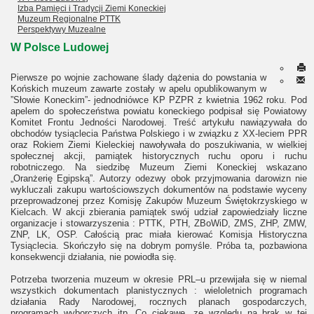
Izba Pamięci i Tradycji Ziemi Koneckiej
Muzeum Regionalne PTTK
Perspektywy Muzealne
W Polsce Ludowej
Pierwsze po wojnie zachowane ślady dążenia do powstania w
Końskich muzeum zawarte zostały w apelu opublikowanym w
”Słowie Koneckim”- jednodniówce KP PZPR z kwietnia 1962 roku. Pod
apelem do społeczeństwa powiatu koneckiego podpisał się Powiatowy
Komitet Frontu Jedności Narodowej. Treść artykułu nawiązywała do
obchodów tysiąclecia Państwa Polskiego i w związku z XX-leciem PPR
oraz Rokiem Ziemi Kieleckiej nawoływała do poszukiwania, w wielkiej
społecznej akcji, pamiątek historycznych ruchu oporu i ruchu
robotniczego. Na siedzibę Muzeum Ziemi Koneckiej wskazano
„Oranżerię Egipską”. Autorzy odezwy obok przyjmowania darowizn nie
wykluczali zakupu wartościowszych dokumentów na podstawie wyceny
przeprowadzonej przez Komisję Zakupów Muzeum Świętokrzyskiego w
Kielcach. W akcji zbierania pamiątek swój udział zapowiedziały liczne
organizacje i stowarzyszenia : PTTK, PTH, ZBoWiD, ZMS, ZHP, ZMW,
ZNP, LK, OSP. Całością prac miała kierować Komisja Historyczna
Tysiąclecia. Skończyło się na dobrym pomyśle. Próba ta, pozbawiona
konsekwencji działania, nie powiodła się.
Potrzeba tworzenia muzeum w okresie PRL–u przewijała się w niemal
wszystkich dokumentach planistycznych : wieloletnich programach
działania Rady Narodowej, rocznych planach gospodarczych,
programach wyborczych itp. Co ciekawe, ze względu na brak w tej