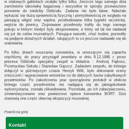
w stalowych gablotach ocalało tylko kilka. Jeszcze tego samego dnia
zamówiono taksówkę bagażową i wszystkie te sprzęty przewieziono
ponownie do siedziby Oddziału. Zadanie nie było łatwe. Należało
wykazać się dużą sprawnością fizyczną i pomysłowością ze względu na
panującą wilgoć oraz wąskie, przebudowane kilka tygodni wcześniej,
wejście do piwnicy. Zrujnowane przedmioty trafiły do tego samego
pokoju w którym kiedyś były eksponowane, a który od lat nie nadawał
się już do celów muzealnych. Panujące warunki, choć trudne, pozwoliły
na podjęcie doraźnych działań, ratujących to co jeszcze nadawało się do
uratowania.
Po kilku dniach osuszania rumowiska, w unoszącym się zapachu
stęchlizny, do pracy przystąpił powołany w dniu 9.12.1996 r. przez
prezesa Oddziału specjalny zespół w składzie : Andrzej Fajkosz,
Przemysław Sekuła i Stanisław Gąszcz. Zadaniem zespołu, do którego
dołączył w późniejszym czasie Henryk Wilk, było dokonanie oceny
zniszczeń i wypracowanie wniosków co do dalszych losów zabytkowych
przedmiotów. Po zakończeniu prac sporządzono protokół w efekcie
którego część przedmiotów, nie nadająca się do jakiegokolwiek
wykorzystania, została zlikwidowana. Pozostałe, po ich zabezpieczeniu,
zinwentaryzowano oraz powierzono opiece kierownika BORT. Dziś
stanowią one część obecnej ekspozycji muzealnej.
Powrót na górę
Kontakt