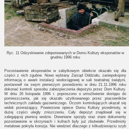
Ryc. 11 Odzyskiwanie zdeponowanych w Domu Kultury eksponatów w
grudniu 1996 roku
Pozostawienie eksponatów w zabytkowym obiekcie okazało się dla
części z nich zgubne. Nowo wybrany Zarząd Oddziału, zaniepokojony
informacją o awarii instalacji wodociągowej w sali teatralnej świątyni,
postanowił na swym pierwszym posiedzeniu w dniu 21.11.1996 roku
dokonać kontroli sposobu zabezpieczenia depozytu przez Dom Kultury.
W dniu 26 listopada 1996 r. poproszono o umożliwienie dostępu do
pomieszczenia, jak się okazało użytkowanego przez pracowników
technicznych zakładu gazowniczego. Oczom kontrolujących ukazał się
widok przerażający. Powierzone opiece Domu Kultury przedmioty, w
dużej części uległy zniszczeniu. Cały depozyt znajdował się w
zalegającej piwnicę wodzie. Drewniane sprzęty oraz stare dokumenty
pozostawione w skrzyniach i kufrach były już zbutwiałe. Przedmioty
metalowe pokryła korozja. Nie wiedzieć dlaczego z kilkudziesięciu szyb