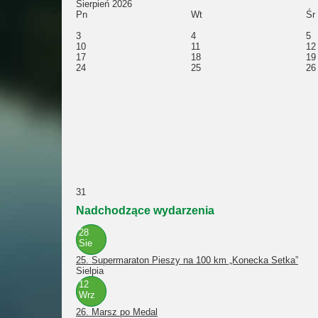
Sierpień 2026
Pn
Wt
Śr
3
4
5
10
11
12
17
18
19
24
25
26
31
Nadchodzące wydarzenia
28
Sie
25. Supermaraton Pieszy na 100 km „Konecka Setka”
Sielpia
12
Wrz
26. Marsz po Medal