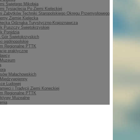
mi Świętego Mikołaja
mi Tysiąclecia Po Ziemi Kieleckiej
i Zabytków Techniki Staropolskiego Okręgu Przemysłowego
emy Ziemię Kielecką
iecka Odznaka Turystyczno-Krajoznawcza
ik Puszczy Świętokrzyskiej
ik Ponidzia
 Gór Świętokrzyskich
i ogólnopolskie
m Regionalne PTTK
acje praktyczne
dawcy
 Muzeum
a
ora
asów Małachowskich
 Międzywojenny
sce Ludowej
amięci i Tradycji Ziemi Koneckiej
m Regionalne PTTK
ektywy Muzealne
enia