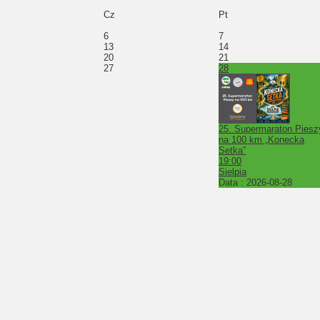
Cz
Pt
6
7
13
14
20
21
27
28
25. Supermaraton Piesz
na 100 km „Konecka
Setka”
19:00
Sielpia
Data :
2026-08-28