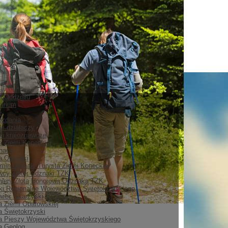
ia Oddziału
arium
e
ozdania
ki działaczy
i krajoznawcze
a Ziemi Koneckiej
nace
ia Odznaki
min odznaki Turysta Ziemi Koneckiej
cy Złotej Odznaki TZK
ieni Złotą Honorową Odznaką TZK
i Regionalne Województwa Świętokrzyskiego
iec Skarżyski
a Ziemi Opatowskiej
a Świętokrzyski
a Pieszy Województwa Świętokrzyskiego
a Geolog