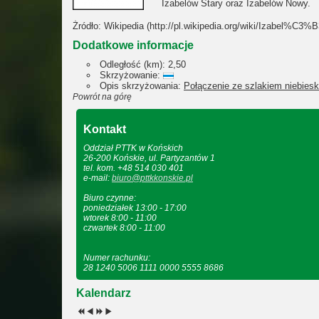
Izabelów Stary oraz Izabelów Nowy.
Żródło: Wikipedia (http://pl.wikipedia.org/wiki/Izabel%C3%
Dodatkowe informacje
Odległość (km):
2,50
Skrzyżowanie:
Opis skrzyżowania:
Połączenie ze szlakiem niebiesk
Powrót na górę
Kontakt
Oddział PTTK w Końskich
26-200 Końskie, ul. Partyzantów 1
tel. kom. +48 514 030 401
e-mail:
biuro@pttkkonskie.pl
Biuro czynne:
poniedziałek 13:00 - 17:00
wtorek 8:00 - 11:00
czwartek 8:00 - 11:00
Numer rachunku:
28 1240 5006 1111 0000 5555 8686
Kalendarz