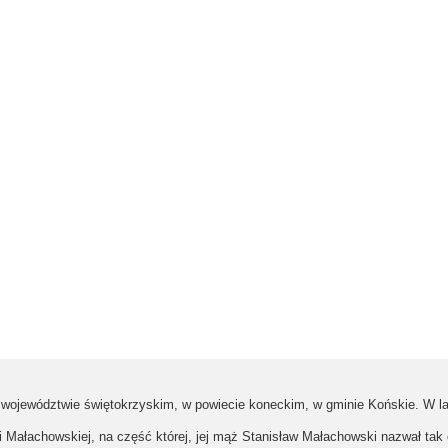
 województwie świętokrzyskim, w powiecie koneckim, w gminie Końskie. W l
i Małachowskiej, na część której, jej mąż Stanisław Małachowski nazwał tak 