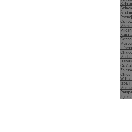
Szlaka
Szlaka
Śladam
Poznaj
Ostrow
Miłośn
Miłośn
Korona
Odznak
Muzeu
Inform
Ofiaro
Medal
Histori
Od Aut
Za cz
Okres
W Pol
Izba P
Muzeu
Persp
Zgłosz