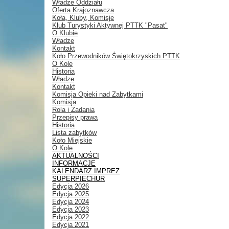
Władze Oddziału
Oferta Krajoznawcza
Koła, Kluby, Komisje
Klub Turystyki Aktywnej PTTK "Pasat"
O Klubie
Władze
Kontakt
Koło Przewodników Świętokrzyskich PTTK
O Kole
Historia
Władze
Kontakt
Komisja Opieki nad Zabytkami
Komisja
Rola i Zadania
Przepisy prawa
Historia
Lista zabytków
Koło Miejskie
O Kole
AKTUALNOŚCI
INFORMACJE
KALENDARZ IMPREZ
SUPERPIECHUR
Edycja 2026
Edycja 2025
Edycja 2024
Edycja 2023
Edycja 2022
Edycja 2021