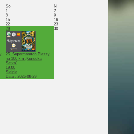
So
N
1
2
8
9
15
16
22
23
29
30
y
25. Supermaraton Pieszy
na 100 km „Konecka
Setka”
19:00
Sielpia
Data :
2026-08-29