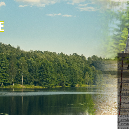
Histor
Kalend
Władz
Spraw
Sylwet
Odznak
Turyst
O Odz
Histor
Regula
Zdobyw
Wyróżn
Odznak
Wędrow
Turyst
Turyst
Turyst
Turyst