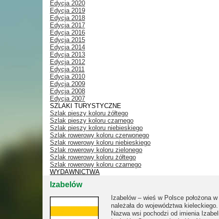
Edycja 2020
Edycja 2019
Edycja 2018
Edycja 2017
Edycja 2016
Edycja 2015
Edycja 2014
Edycja 2013
Edycja 2012
Edycja 2011
Edycja 2010
Edycja 2009
Edycja 2008
Edycja 2007
SZLAKI TURYSTYCZNE
Szlak pieszy koloru żółtego
Szlak pieszy koloru czarnego
Szlak pieszy koloru niebieskiego
Szlak rowerowy koloru czerwonego
Szlak rowerowy koloru niebieskiego
Szlak rowerowy koloru zielonego
Szlak rowerowy koloru żółtego
Szlak rowerowy koloru czarnego
WYDAWNICTWA
Izabelów
Izabelów – wieś w Polsce położona w
należała do województwa kieleckiego.
Nazwa wsi pochodzi od imienia Izabel