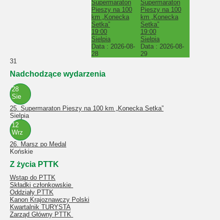
Supermaraton
Supermaraton
Pieszy na 100
Pieszy na 100
km „Konecka
km „Konecka
Setka”
Setka”
19:00
19:00
Sielpia
Sielpia
Data :
2026-08-
Data :
2026-08-
28
29
31
Nadchodzące wydarzenia
28
Sie
25. Supermaraton Pieszy na 100 km „Konecka Setka”
Sielpia
12
Wrz
26. Marsz po Medal
Końskie
Z życia PTTK
Wstąp do PTTK
Składki członkowskie
Oddziały PTTK
Kanon Krajoznawczy Polski
Kwartalnik TURYSTA
Zarząd Główny PTTK