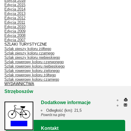
Edycja 2016
Edycja 2015
Edycja 2014
Edycja 2013
Edycja 2012
Edycja 2011
Edycja 2010
Edycja 2009
Edycja 2008
Edycja 2007
SZLAKI TURYSTYCZNE
Szlak pieszy koloru żółtego
Szlak pieszy koloru czarnego
Szlak pieszy koloru niebieskiego
Szlak rowerowy koloru czerwonego
Szlak rowerowy koloru niebieskiego
Szlak rowerowy koloru zielonego
Szlak rowerowy koloru żółtego
Szlak rowerowy koloru czarnego
WYDAWNICTWA
Strzęboszów
Dodatkowe informacje
Odległość (km):
21,5
Powrót na górę
Kontakt