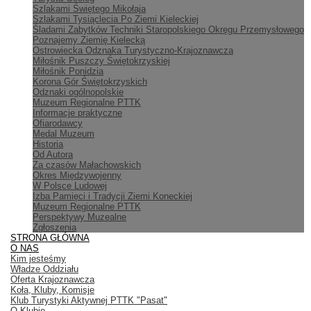
Szlakami Świętego Mikołaja
Szlakami Tysiąclecia Po Ziemi Kieleckiej
Śladami Zabytków Techniki Staropolskiego Okręgu Przemysłowego
Poznajemy Ziemię Kielecką
Ostrowiecka Odznaka Turystyczno-Krajoznawcza
Miłośnik Puszczy Świętokrzyskiej
Miłośnik Ponidzia
Korona Gór Świętokrzyskich
Odznaki ogólnopolskie
Muzeum Regionalne PTTK
Informacje praktyczne
Ofiarodawcy
Medal Muzeum
Historia
Od Autora
Za czasów Małachowskich
Okres Międzywojenny
W Polsce Ludowej
Izba Pamięci i Tradycji Ziemi Koneckiej
Muzeum Regionalne PTTK
Perspektywy Muzealne
Zgłoszenia
STRONA GŁÓWNA
O NAS
Kim jesteśmy
Władze Oddziału
Oferta Krajoznawcza
Koła, Kluby, Komisje
Klub Turystyki Aktywnej PTTK "Pasat"
O Klubie