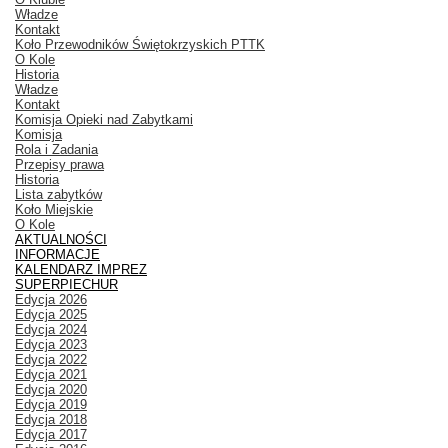
Władze
Kontakt
Koło Przewodników Świętokrzyskich PTTK
O Kole
Historia
Władze
Kontakt
Komisja Opieki nad Zabytkami
Komisja
Rola i Zadania
Przepisy prawa
Historia
Lista zabytków
Koło Miejskie
O Kole
AKTUALNOŚCI
INFORMACJE
KALENDARZ IMPREZ
SUPERPIECHUR
Edycja 2026
Edycja 2025
Edycja 2024
Edycja 2023
Edycja 2022
Edycja 2021
Edycja 2020
Edycja 2019
Edycja 2018
Edycja 2017