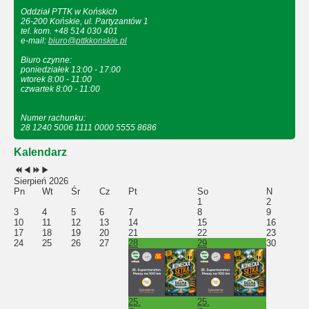
Oddział PTTK w Końskich
26-200 Końskie, ul. Partyzantów 1
tel. kom. +48 514 030 401
e-mail:
biuro@pttkkonskie.pl
Biuro czynne:
poniedziałek 13:00 - 17:00
wtorek 8:00 - 11:00
czwartek 8:00 - 11:00
Numer rachunku:
28 1240 5006 1111 0000 5555 8686
Kalendarz
Sierpień 2026
Pn
Wt
Śr
Cz
Pt
So
N
1
2
3
4
5
6
7
8
9
10
11
12
13
14
15
16
17
18
19
20
21
22
23
24
25
26
27
28
29
30
25.
25.